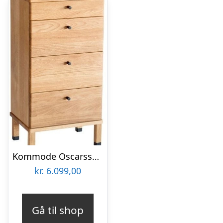
Kommode Oscarssons Möbel Cora lakeret egetræ høj & smal H79ÃB40ÃD31,5 cm 3 store 1 lille skuffe
kr.
6.099,00
Gå til shop