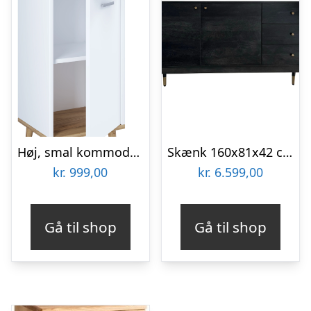
Høj, smal kommode, badeværelsesskab, 97 x 32 x 28 cm, hvid
Skænk 160x81x42 cm kommode i massivt akacietræ, sort, høj moderne kommode
kr.
999,00
kr.
6.599,00
Gå til shop
Gå til shop