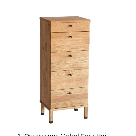
1. Oscarssons Möbel Cora Høj